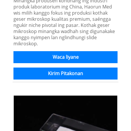
Minangka produsen kondhang ing industri
produk laboratorium ing China, Haorun Med
wis milih kanggo fokus ing produksi kothak
geser mikroskop kualitas premium, saéngga
ngukir niche pivotal ing pasar. Kothak geser
mikroskop minangka wadhah sing digunakake
kanggo nyimpen lan nglindhungi slide
mikroskop.
Waca liyane
Kirim Pitakonan