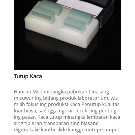
Tutup Kaca
Haorun Med minangka pabrikan Cina sing
misuwur ing bidang produk laboratorium, wis
milih fokus ing produksi Kaca Penutup kualitas
luar biasa, saéngga ngukir ceruk sing penting
ing pasar. Kaca tutup minangka lembaran kaca
sing tipis lan transparan sing biasane
digunakake kanthi slide kanggo nutupi sampel.