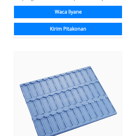
Waca liyane
Kirim Pitakonan