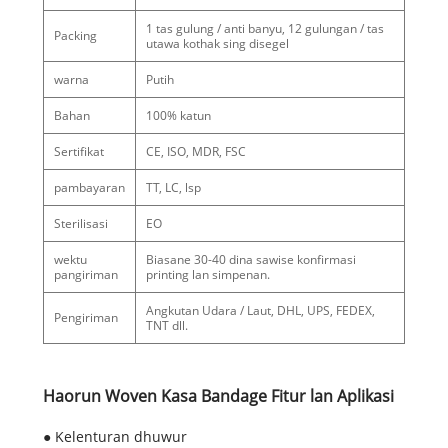
1 tas gulung / anti banyu, 12 gulungan / tas
Packing
utawa kothak sing disegel
warna
Putih
Bahan
100% katun
Sertifikat
CE, ISO, MDR, FSC
pambayaran
TT, LC, lsp
Sterilisasi
EO
wektu
Biasane 30-40 dina sawise konfirmasi
pangiriman
printing lan simpenan.
Angkutan Udara / Laut, DHL, UPS, FEDEX,
Pengiriman
TNT dll.
Haorun Woven Kasa Bandage Fitur lan Aplikasi
● Kelenturan dhuwur