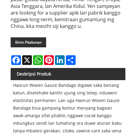
Asia Tenggara, lan Amerika Kidul. Yen sampeyan
are looking for a supplier apik lan pabrik kanggo
nggawe long-term, kemitraan gumantung ing
China, kita mesthi siji kanggo u.
Kirim Pitakonan
Facebook
X
WhatsApp
Pinterest
LinkedIn
Share
Deskripsi Produk
Haorun Woven Gauze Bandage digawe saka benang
katun, diselehake kanthi ujung sing tetep, nduweni
elastisitas permanen. Lan uga Haorun Woven Gauze
Bandage bisa gampang kontur menyang bagean
awak amarga sifat pliable, nggawe cocok kanggo
mbungkus sendi lan lumahing ora duwe aturan baku
tanpa mbatesi gerakan. ciloko, sawise-care saka vena