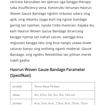
varicose karusakan lan operasi uga kanggo therapy
saka insufficiency vena. Konstruksi tenunan Haorun
Woven Gauze Bandage ngidini sirkulasi udara sing
apik, sing mbantu njaga kulit ing ngisor bandage
garing lan nyaman, nyuda risiko maserasi. Kajaba iku,
kain Haorun Woven Gazue Bandage dirancang
kanggo nyerep lan nahan cairan, saengga bisa
migunani kanggo tatu sing bisa nangis utawa duwe
saluran banyu sing entheng nganti moderat. Gauze
Bandage, sing ngidini fleksibilitas lan pilihan merek
luwih gedhe.
Haorun Woven Gauze Bandage Parameter
(Spesifikasi)
produk
Tenun Kasa Perban
dawa
4m, 4,5m, 5m, 6m, 9m, 10m etc
Jembar
4cm, 5cm, 6cm, 7,5cm, 8cm, 10cm, 15cm